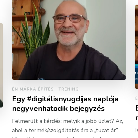
ÉN MÁRKA ÉPÍTÉS
TRÉNING
Egy #digitálisnyugdijas naplója
É
negyvenhatodik bejegyzés
Felmerült a kérdés: melyik a jobb üzlet? Az,
ahol a termék/szolgáltatás ára a „tucat ár”
I