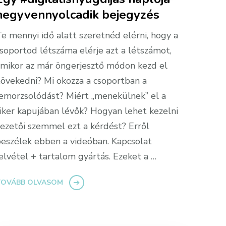
negyvennyolcadik bejegyzés
e mennyi idő alatt szeretnéd elérni, hogy a
soportod létszáma elérje azt a létszámot,
mikor az már öngerjesztő módon kezd el
övekedni? Mi okozza a csoportban a
emorzsolódást? Miért „menekülnek” el a
iker kapujában lévők? Hogyan lehet kezelni
ezetői szemmel ezt a kérdést? Erről
eszélek ebben a videóban. Kapcsolat
elvétel + tartalom gyártás. Ezeket a …
TOVÁBB OLVASOM