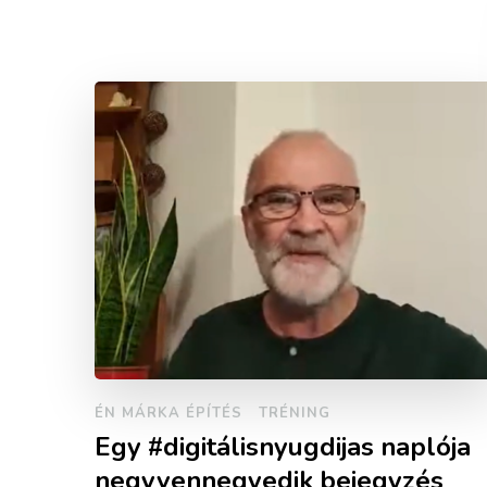
ÉN MÁRKA ÉPÍTÉS
TRÉNING
Egy #digitálisnyugdijas naplója
negyvennegyedik bejegyzés