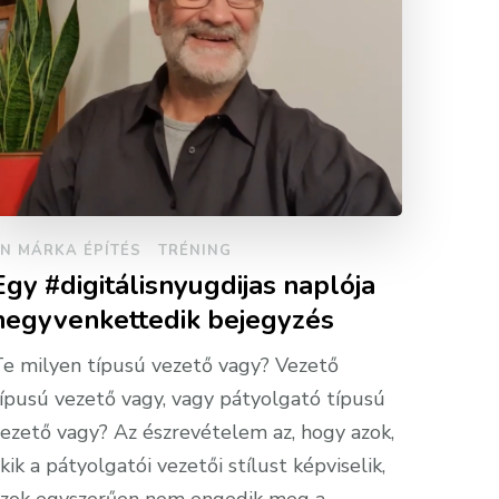
N MÁRKA ÉPÍTÉS
TRÉNING
Egy #digitálisnyugdijas naplója
negyvenkettedik bejegyzés
e milyen típusú vezető vagy? Vezető
ípusú vezető vagy, vagy pátyolgató típusú
ezető vagy? Az észrevételem az, hogy azok,
kik a pátyolgatói vezetői stílust képviselik,