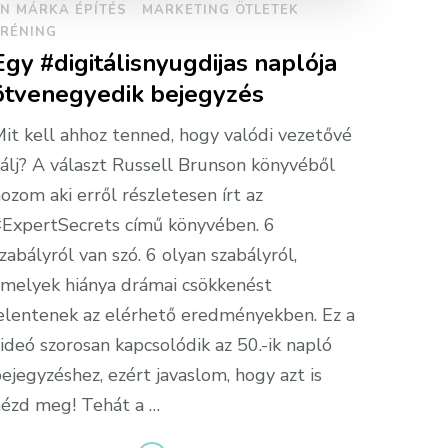
N MÁRKA ÉPÍTÉS
MARKETING ÖTLETEK
TRÉNING
Egy #digitálisnyugdijas naplója
ötvenegyedik bejegyzés
it kell ahhoz tenned, hogy valódi vezetővé
álj? A választ Russell Brunson könyvéből
ozom aki erről részletesen írt az
ExpertSecrets című könyvében. 6
zabályról van szó. 6 olyan szabályról,
melyek hiánya drámai csökkenést
elentenek az elérhető eredményekben. Ez a
ideó szorosan kapcsolódik az 50.-ik napló
ejegyzéshez, ezért javaslom, hogy azt is
ézd meg! Tehát a …