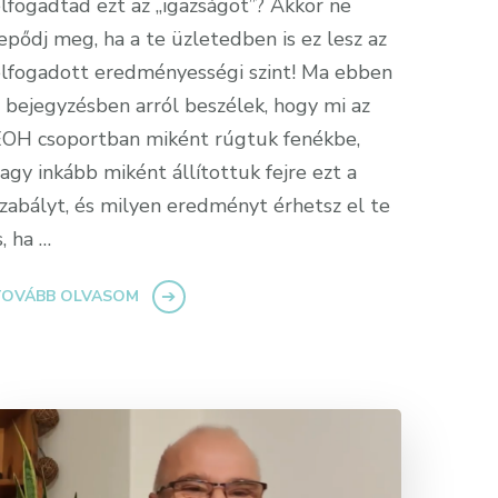
lfogadtad ezt az „igazságot”? Akkor ne
epődj meg, ha a te üzletedben is ez lesz az
lfogadott eredményességi szint! Ma ebben
 bejegyzésben arról beszélek, hogy mi az
OH csoportban miként rúgtuk fenékbe,
agy inkább miként állítottuk fejre ezt a
zabályt, és milyen eredményt érhetsz el te
s, ha …
TOVÁBB OLVASOM