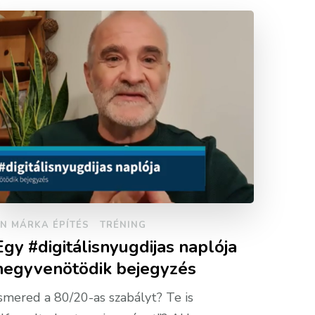
N MÁRKA ÉPÍTÉS
TRÉNING
Egy #digitálisnyugdijas naplója
negyvenötödik bejegyzés
smered a 80/20-as szabályt? Te is