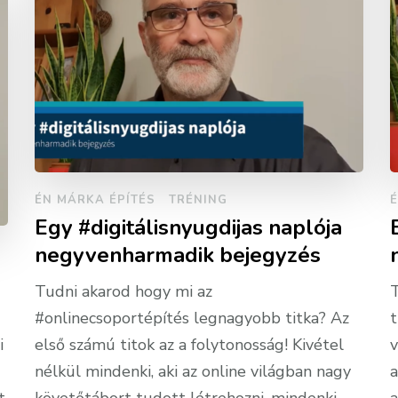
ÉN MÁRKA ÉPÍTÉS
TRÉNING
É
Egy #digitálisnyugdijas naplója
negyvenharmadik bejegyzés
Tudni akarod hogy mi az
T
#onlinecsoportépítés legnagyobb titka? Az
t
i
első számú titok az a folytonosság! Kivétel
v
nélkül mindenki, aki az online világban nagy
a