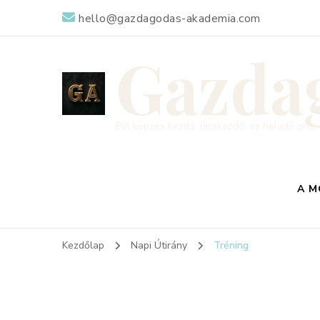
hello@gazdagodas-akademia.com
Gazda
Elit képzés kezdő, újrakezdő, és haladó onl
A M
Kezdőlap
Napi Útirány
Tréning