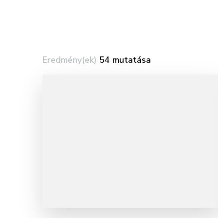
Eredmény(ek)
54 mutatása