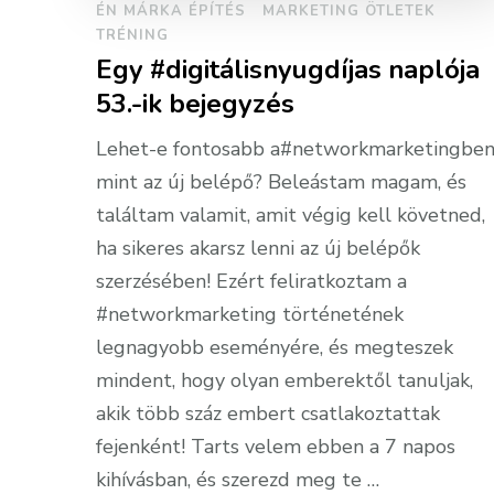
ÉN MÁRKA ÉPÍTÉS
MARKETING ÖTLETEK
TRÉNING
Egy #digitálisnyugdíjas naplója
53.-ik bejegyzés
Lehet-e fontosabb a#networkmarketingben
mint az új belépő? Beleástam magam, és
találtam valamit, amit végig kell követned,
ha sikeres akarsz lenni az új belépők
szerzésében! Ezért feliratkoztam a
#networkmarketing történetének
legnagyobb eseményére, és megteszek
mindent, hogy olyan emberektől tanuljak,
akik több száz embert csatlakoztattak
fejenként! Tarts velem ebben a 7 napos
kihívásban, és szerezd meg te …