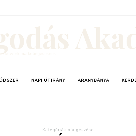
godás Aka
ine network marketingeseknek
ÓDSZER
NAPI ÚTIRÁNY
ARANYBÁNYA
KÉRD
Kategóriák böngészése