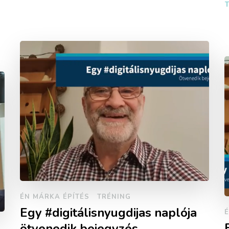
ÉN MÁRKA ÉPÍTÉS
TRÉNING
Egy #digitálisnyugdijas naplója
É
ötvenedik bejegyzés