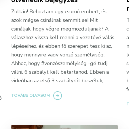
Zoltán! Behoztam egy csomó embert, és
azok mégse csinálnak semmit se! Mit
T
csináljak, hogy végre megmozduljanak? A
c
válaszhoz vissza kell menni a vezetővé válás
a
lépéseihez, és ebben fő szerepet tesz ki az,
n
hogy mennyire vagy vonzó személyiség.
l
Ahhoz, hogy #vonzószemélyiség -gé tudj
s
válni, 6 szabályt kell betartanod. Ebben a
v
videóban az első 3 szabályról beszélek, …
b
f
TOVÁBB OLVASOM
ó