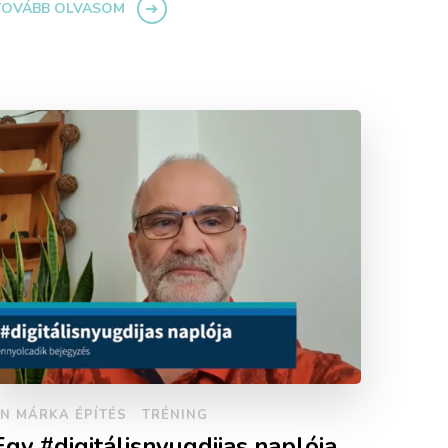
TOVÁBB OLVASOM
N MÁRKA ÉPÍTÉS
TRÉNING
Egy #digitálisnyugdijas naplója