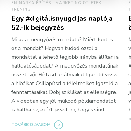
ÉN MÁRKA ÉPÍTÉS
MARKETING ÖTLETEK
É
TRÉNING
Egy #digitálisnyugdijas naplója
52.-ik bejegyzés
,
Mi az a meggyőzés mondata? Miért fontos
M
ez a mondat? Hogyan tudod ezzel a
v
mondattal a lehető legjobb irányba állítani a
h
hallgatóságodat? A meggyőzés mondatának
#
összetevői: Bíztasd az álmaikat Igazold vissza
s
a hibáikat Csillapítsd a félelmeiket Igazold a
a
fenntartásaikat Dobj sziklákat az ellenségre.
j
A videóban egy jól működő példamondatot
v
is hallhatsz, ezért javaslom, hogy szánd …
b
n
TOVÁBB OLVASOM