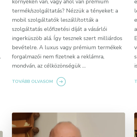
környékén van, vagy ahol van prémium
e
termék/szolgáltatás? Nézzük a tényeket: a
l
mobil szolgáltatók leszállították a
e
szolgáltatás előfizetési díját a vásárlói
a
ingerküszöb alá. Így tesznek szert milliárdos
E
bevételre. A luxus vagy prémium termékek
v
.
forgalmazói nem fizetnek a reklámra,
s
mondván, az célközönségük …
i
TOVÁBB OLVASOM