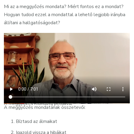
Mi az a meggyőzés mondata? Miért fontos ez a mondat?
Hogyan tudod ezzel a mondattal a lehető legjobb irányba
állítani a hallgatóságodat?
A meggyőzés mondata példával
A meggyőzés mondatának összetevői:
Bíztasd az álmaikat
Igazold vissza a hibáikat