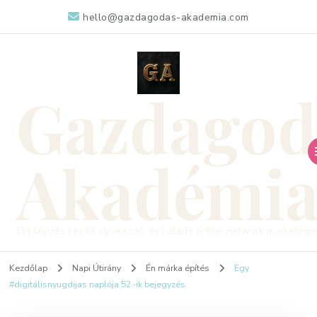
hello@gazdagodas-akademia.com
Gazdagod
Akadémi
Elit képzés kezdő, újrakezdő, és haladó online network marketing
Kezdőlap
Napi Útirány
Én márka építés
Egy
#digitálisnyugdijas naplója 52.-ik bejegyzés