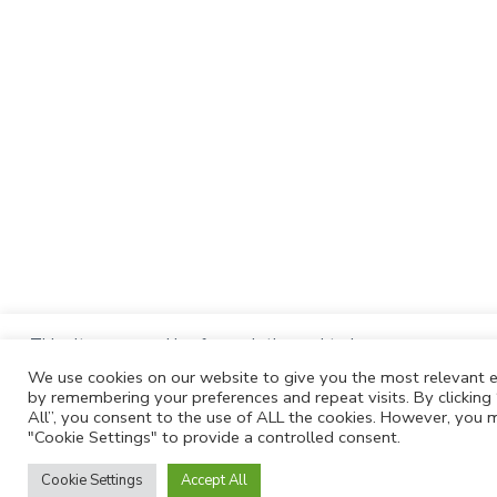
This site uses cookies for analytics and to improve your expe
clicking Accept, you consent to our use of cookies. Learn mo
We use cookies on our website to give you the most relevant 
by remembering your preferences and repeat visits. By clicking
privacy policy
.
All”, you consent to the use of ALL the cookies. However, you m
ACCEPT
"Cookie Settings" to provide a controlled consent.
Cookie Settings
Accept All
COOKIE PREFERENCES
DECLINE