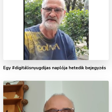
Egy #digitálisnyugdijas naplója hetedik bejegyzés