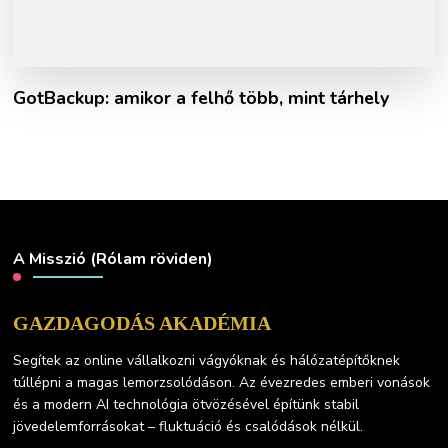
GotBackup: amikor a felhő több, mint tárhely
A Misszió (Rólam röviden)
GAZDAGODÁS AKADÉMIA
Segítek az online vállalkozni vágyóknak és hálózatépítőknek
túllépni a magas lemorzsolódáson. Az évezredes emberi vonások
és a modern AI technológia ötvözésével építünk stabil
jövedelemforrásokat – fluktuáció és csalódások nélkül.