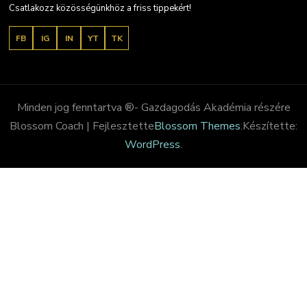
Csatlakozz közösségünkhöz a friss tippekért!
FB
IG
IN
YT
TK
Minden jog fenntartva ®- Gazdagodás Akadémia részére
Blossom Coach | Fejlesztette
Blossom Themes
.Készítette:
WordPress
.